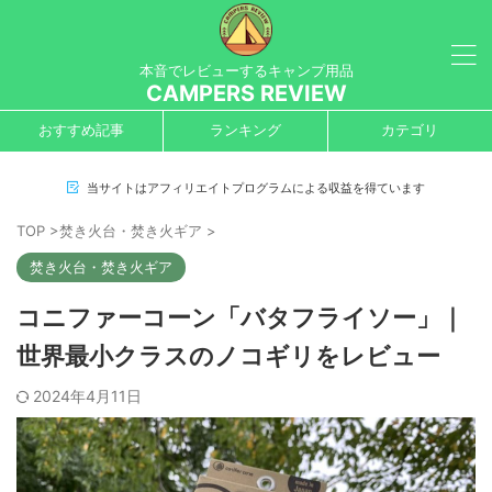
本音でレビューするキャンプ用品
CAMPERS REVIEW
おすすめ記事
ランキング
カテゴリ
当サイトはアフィリエイトプログラムによる収益を得ています
TOP
>
焚き火台・焚き火ギア
>
焚き火台・焚き火ギア
コニファーコーン「バタフライソー」｜
世界最小クラスのノコギリをレビュー
2024年4月11日