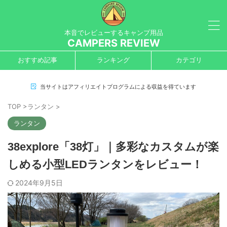
本音でレビューするキャンプ用品
CAMPERS REVIEW
おすすめ記事
ランキング
カテゴリ
当サイトはアフィリエイトプログラムによる収益を得ています
TOP
>
ランタン
>
ランタン
38explore「38灯」｜多彩なカスタムが楽
しめる小型LEDランタンをレビュー！
2024年9月5日