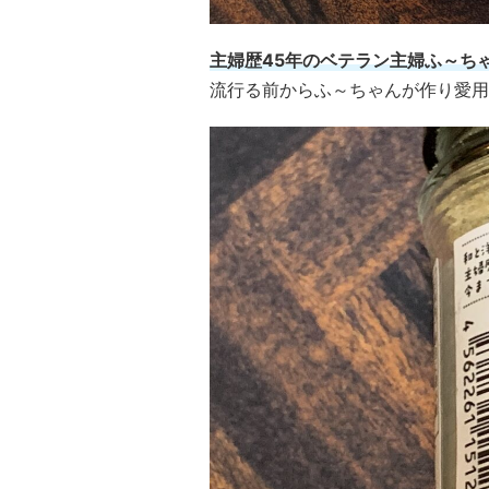
主婦歴45年のベテラン主婦ふ～ち
流行る前からふ～ちゃんが作り愛用