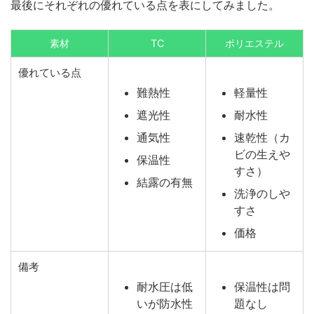
最後にそれぞれの優れている点を表にしてみました。
素材
TC
ポリエステル
優れている点
難熱性
軽量性
遮光性
耐水性
通気性
速乾性（カ
ビの生えや
保温性
すさ）
結露の有無
洗浄のしや
すさ
価格
備考
耐水圧は低
保温性は問
いが防水性
題なし