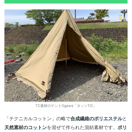
TC素材のテントOgawa「タッソT/C」
「テクニカルコットン」の略で
合成繊維のポリエステル
と
天然素材のコットン
を混ぜて作られた混紡素材です。
ポリ